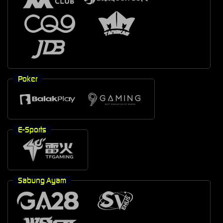
Poker
E-Sports
Sabung Ayam