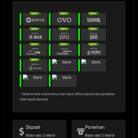
* Selama bank maintenance dan bank offline deposit dan penarikan
tidak dapat diproses
Deposit
Penarikan
Rata-rata 3 Menit
Rata-rata 5 Menit