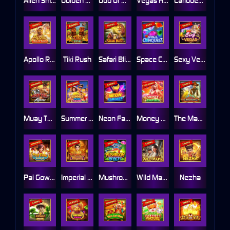
Alien Smash
Golden Horse Ride
God Of Wealth
Vegas Hot Fruit
Caribbean Riches
Apollo Ray of Luck
Tiki Rush
Safari Blitz
Space Conquest
Sexy Vegas
Muay Thai Fighter
Summer Splash Paradise
Neon Fantasy
Money Empire
The Maya Myth
Pai Gow Ways
Imperial Majesty
Mushroom Bandit
Wild Mafia
Nezha