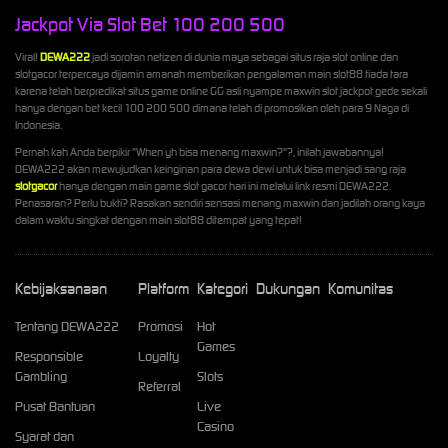
Jackpot Via Slot Bet 100 200 500
Viral!
DEWA222
jadi sorotan netizen di dunia maya sebagai situs raja slot online dan
slotgacor terpercaya dijamin amanah memberikan pengalaman main slot88 tiada tara
karena telah berpredikat situs game online GG asli nyampe maxwin slot jackpot gede sekali
hanya dengan bet kecil 100 200 500 dimana telah di promosikan oleh para 9 Naga di
Indonesia.
Pernah kah Anda berpikir "When yh bisa menang maxwin?"?, inilah jawabannya!
DEWA222 akan mewujudkan keinginan para dewa dewi untuk bisa menjadi sang raja
slotgacor
hanya dengan main game slot gacor hari ini melalui link resmi DEWA222.
Penasaran? Perlu bukti? Rasakan sendiri sensasi menang maxwin dan jadilah orang kaya
dalam waktu singkat dengan main slot88 ditempat yang tepat!
Kebijaksanaan
Platform
Kategori
Dukungan
Komunitas
Tentang DEWA222
Promosi
Hot
Games
Responsible
Loyalty
Gambling
Slots
Referral
Pusat Bantuan
Live
Casino
Syarat dan