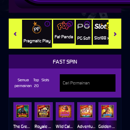
i
i
i
i
i
Facha
Fat Panda
Slot88 x PP
PG Soft
Pragmatic Play
FAST SPIN
Semua
Top
Slots
permainan
20
The Great Safari
Royale House
Wild Calavera
Adventure To The West
Golden Moon Empire