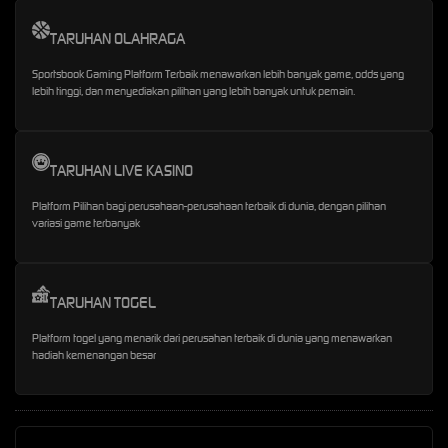
TARUHAN OLAHRAGA
Sportsbook Gaming Platform Terbaik menawarkan lebih banyak game, odds yang
lebih tinggi, dan menyediakan pilihan yang lebih banyak untuk pemain.
TARUHAN LIVE KASINO
Platform Pilihan bagi perusahaan-perusahaan terbaik di dunia, dengan pilihan
variasi game terbanyak
TARUHAN TOGEL
Platform togel yang menarik dari perusahan terbaik di dunia yang menawarkan
hadiah kemenangan besar