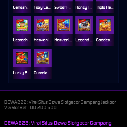
Ganesha Luck
Fiery Lava
Sweet Frenzy
Honey Trap
Triple Happiness
Leprechaun Bonanza
Heavenly Fortunes 2
Heavenly Fortunes
Legend Of Eagle
Goddess Of Egypt
Lucky Fortune
Guardian of the Museum
DEWA222: Viral Situs Dewa Slotgacor Gampang Jackpot
Via Slot Bet 100 200 500
DEWA222: Viral Situs Dewa Slotgacor Gampang