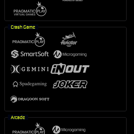
Crash Game
Arcade