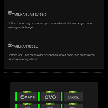
TARUHAN LIVE KASINO
Platform Pilihan bagi perusahaan-perusahaan terbaik di dunia, dengan pilihan
variasi game terbanyak
TARUHAN TOGEL
Platform togel yang menarik dari perusahan terbaik di dunia yang menawarkan
hadiah kemenangan besar