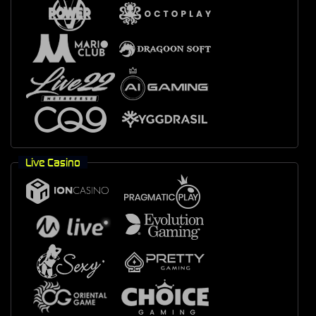
Live Casino