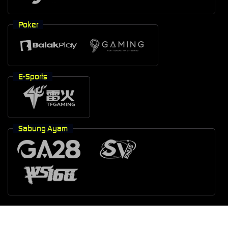
Poker
E-Sports
Sabung Ayam