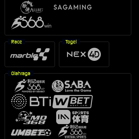
Race
Togel
Olahraga