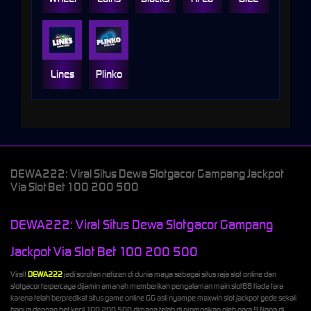
Lines
Plinko
DEWA222: Viral Situs Dewa Slotgacor Gampang Jackpot
Via Slot Bet 100 200 500
DEWA222: Viral Situs Dewa Slotgacor Gampang
Jackpot Via Slot Bet 100 200 500
Viral!
DEWA222
jadi sorotan netizen di dunia maya sebagai situs raja slot online dan
slotgacor terpercaya dijamin amanah memberikan pengalaman main slot88 tiada tara
karena telah berpredikat situs game online GG asli nyampe maxwin slot jackpot gede sekali
hanya dengan bet kecil 100 200 500 dimana telah di promosikan oleh para 9 Naga di