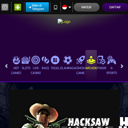
Main di
MASUK
DAFTAR
Telegram
HOT
SLOTS
LIVE
RACE
TOGEL
OLAHRAGA
CRASH
ARCADE
POKER
E-
SABUN
GAMES
CASINO
GAME
SPORTS
AYAM