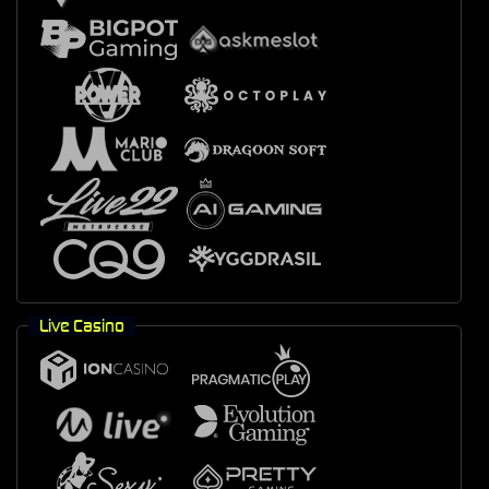
Live Casino