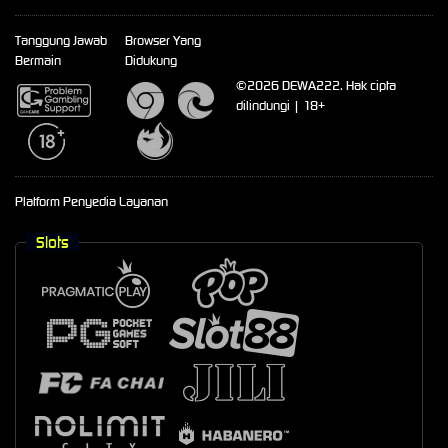
Tanggung Jawab
Browser Yang
Bermain
Didukung
©2026 DEWA222. Hak cipta
dilindungi | 18+
Platform Penyedia Layanan
Slots