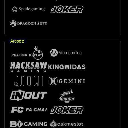
Arcade