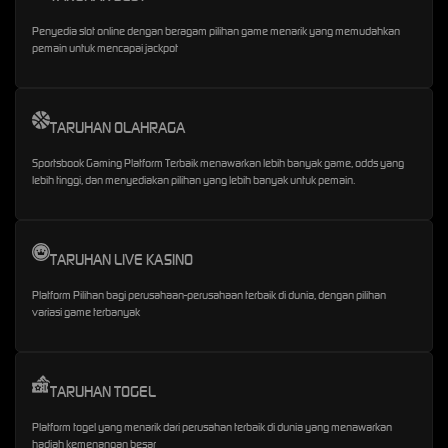
Penyedia slot online dengan beragam pilihan game menarik yang memudahkan
pemain untuk mencapai jackpot
TARUHAN OLAHRAGA
Sportsbook Gaming Platform Terbaik menawarkan lebih banyak game, odds yang
lebih tinggi, dan menyediakan pilihan yang lebih banyak untuk pemain.
TARUHAN LIVE KASINO
Platform Pilihan bagi perusahaan-perusahaan terbaik di dunia, dengan pilihan
variasi game terbanyak
TARUHAN TOGEL
Platform togel yang menarik dari perusahan terbaik di dunia yang menawarkan
hadiah kemenangan besar