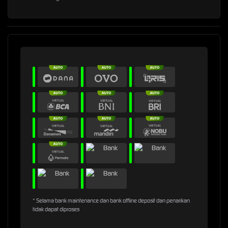
* Selama bank maintenance dan bank offline deposit dan penarikan
tidak dapat diproses