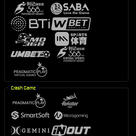
Crash Game